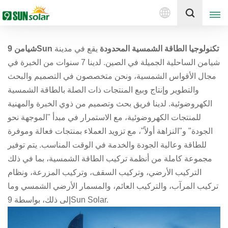
العربية
إقتبس
شيامن 9Sun تكنولوجيا الطاقة الشمسية المحدودة
يقع في مدينة
English
شيامن الساحلية الجميلة في الصين. لدينا 7 سنوات من الخبرة في
مجال الأقواس الشمسية، ونحن متخصصون في التصميم والبحث
Deutsch
والتطوير وإنتاج وبيع المنتجات ذات الصلة بالطاقة الشمسية
الكهروضوئية. لدينا فريق بحث وتصميم من ذوي الخبرة والمهنية
русский
للمنتجات الكهروضوئية، مع الاستمرار في مبدأ "الموجهة نحو
italiano
الجودة" و"النزاهة أولاً"، مع تزويد العملاء بمنتجات فعالة وموفرة
للطاقة وعالية الجودة والخدمة في الوقت المناسب. يتم توفير
español
مجموعة كاملة من أنظمة تركيب الطاقة الشمسية، بما في ذلك
التركيب الأرضي، وتركيب السقف، وتركيب المزرعة، ونظام
português
تركيب المرآب، والتركيب العائم، والمسمار الأرضي الشمسي وما
Nederlands
إلى ذلك، بواسطة 9Sun Solar.
العربية