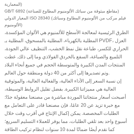
المعمارية)
GB/T 6892 (مقاطع مبثوقة من سبائك الألومنيوم المطاوع للصناعة)
المعيار الدولي ISO 28340 (فيلم مركب من الألومنيوم المطاوع وسبائك
الألومنيوم)
الطرق الرئيسية لمعالجة الأسطح للألمنيوم هي الألوان المؤكسدة،
المطلية بالكهرباء، المطلية بالمسحوق، المطلية بـ PVDF، العزل
الحراري للكسر، طباعة نقل نمط الخشب، التنظيف عالي الجودة،
التلميع والصباغة، السفع بالخردق الفولاذي وما إلى ذلك. غطت
المنتجات المدن الكبيرة والمتوسطة الحجم في جميع أنحاء البلاد
وتم تصديرها إلى أكثر من 40 دولة ومنطقة حول العالم.
إن نسبة السعر إلى الأداء العالية، والفعالية العالية، والموثوقية
العالية هي مميزاتنا الكبيرة. بفضل تقليل الروابط الوسيطة،
أصبحت أسعار منتجاتنا الموردة مباشرة من مصنعنا معقولة جدًا؛
مع خبرة تزيد عن 20 عامًا، فإن مصنعنا قادر على التعامل مع
الطلبات المخصصة. يمكن إكمال الإنتاج في أقرب وقت خلال
أسبوع واحد بعد تلقي الطلبات، مما يوفر للعملاء التسليم السريع؛
كما نقدم أيضًا ضمانًا لمدة 10 سنوات لنظام تركيب الطاقة