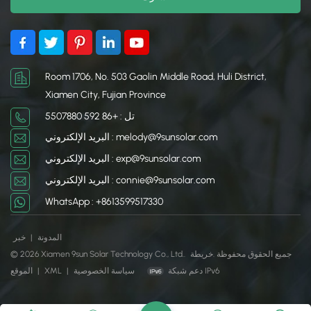
Room 1706, No. 503 Gaolin Middle Road, Huli District,
Xiamen City, Fujian Province
تل : +86 592 5507880
البريد الإلكتروني : melody@9sunsolar.com
البريد الإلكتروني : exp@9sunsolar.com
البريد الإلكتروني : connie@9sunsolar.com
WhatsApp : +8613599517330
المدونة
|
خبر
© 2026 Xiamen 9sun Solar Technology Co., Ltd.. جميع الحقوق محفوظة .
خريطة
دعم شبكة IPv6
سياسة الخصوصية
|
XML
|
الموقع