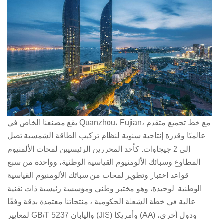
日本語
한국의
يقع مصنعنا الخاص في Quanzhou، Fujian، مع خط تجميع متقدم
عالميًا وقدرة إنتاجية سنوية لنظام تركيب الطاقة الشمسية تصل
إلى 2 جيجاوات. كأحد المحررين الرئيسيين لمحات الألمنيوم
المطاوع وسبائك الألومنيوم القياسية الوطنية، وواحدة من سبع
قواعد اختبار وتطوير لمحات من سبائك الألومنيوم القياسية
الوطنية الوحيدة، وهو مختبر وطني ومؤسسة رئيسية ذات تقنية
عالية في خطة الشعلة الحكومية ، منتجاتنا معتمدة بدقة وفقًا
لمعايير GB/T 5237 واليابان (JIS) وأمريكا (AA) ودول أخرى،