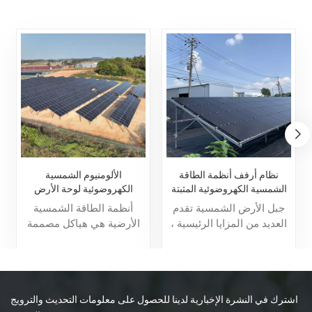
نظام أرفف أنظمة الطاقة
الألومنيوم الشمسية
الشمسية الكهروضوئية المثبتة
الكهروضوئية لوحة الأرض
على الأرض
تصاعد نظام هيكل الأرفف
جبل الأرض الشمسية تقدم
أنظمة الطاقة الشمسية
العديد من المزايا الرئيسية ،
الأرضية هي هياكل مصممة
بما في ذلك القدرة على
لدعم الألواح الشمسية
توليد كميات كبيرة من
المثبتة على الأرض. إنها توفر
الطاقة النظيفة والمتجددة ،
أساسًا مستقرًا، مما يؤدي
وتقليل الاعتماد على الوقود
إلى تحسين زاوية واتجاه
الأحفوري وخفض انبعاثات
الألواح لتحقيق أقصى قدر
اشترك في النشرة الإخبارية لدينا للحصول على معلومات التحديث والترويج