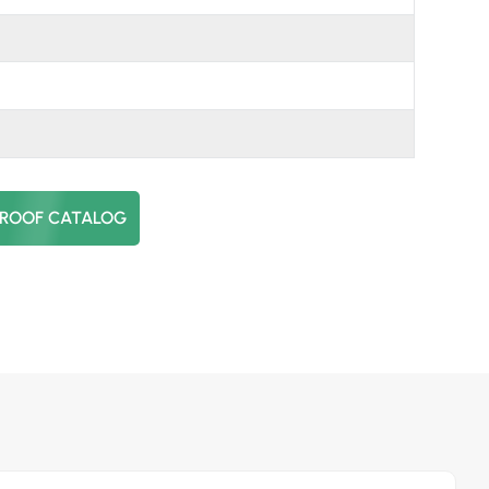
日本語
한국의
ROOF CATALOG