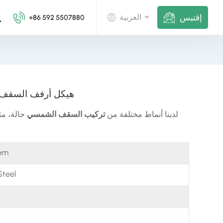
إقتبس
العربية
+86 592 5507880
English
Deutsch
هيكل أرفف السقف ا
русский
لدينا أنماط مختلفة من
تركيب السقف الشمسي
حالة، م
italiano
español
tem
português
Steel
Nederlands
العربية