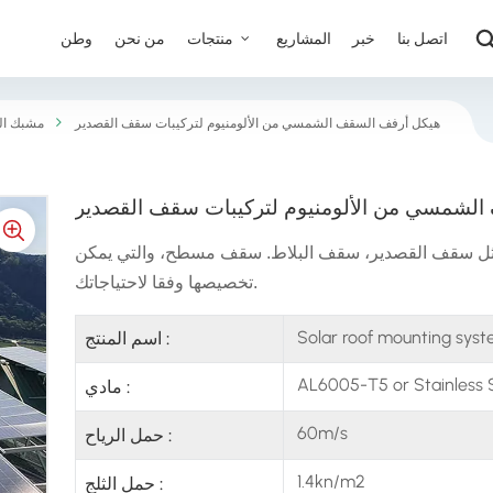
اتصل بنا
خبر
المشاريع
منتجات
من نحن
وطن
هيكل أرفف السقف الشمسي من الألومنيوم لتركيبات سقف القصدير
مشبك ا
لشمسي من الألومنيوم لتركيبات سقف القصدير
ثل سقف القصدير، سقف البلاط. سقف مسطح، والتي يمكن
تخصيصها وفقا لاحتياجاتك.
Solar roof mounting sys
اسم المنتج :
AL6005-T5 or Stainless 
مادي :
60m/s
حمل الرياح :
1.4kn/m2
حمل الثلج :