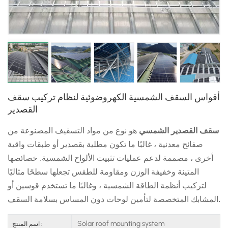
日本語
한국의
أقواس السقف الشمسية الكهروضوئية لنظام تركيب سقف
القصدير
سقف القصدير الشمسي
هو نوع من مواد التسقيف المصنوعة من
صفائح معدنية ، غالبًا ما تكون مطلية بقصدير أو طبقات واقية
أخرى ، مصممة لدعم عمليات تثبيت الألواح الشمسية. خصائصها
المتينة وخفيفة الوزن ومقاومة للطقس تجعلها سطحًا مثاليًا
لتركيب أنظمة الطاقة الشمسية ، وغالبًا ما تستخدم قوسين أو
المشابك المتخصصة لتأمين لوحات دون المساس بسلامة السقف.
Solar roof mounting system
اسم المنتج :