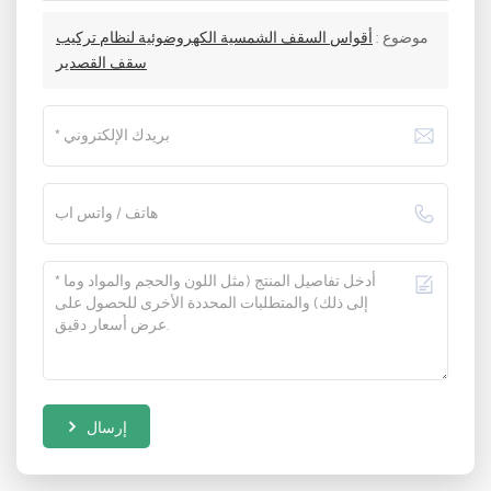
موضوع :
أقواس السقف الشمسية الكهروضوئية لنظام تركيب
سقف القصدير
إرسال