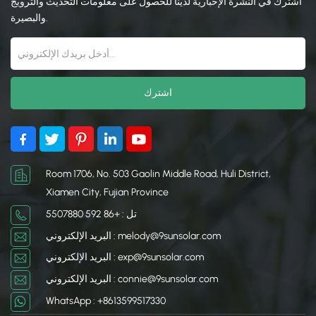
البناء والتصنيع والهندسة
اشترك في النشرة الإخبارية لدينا للحصول على معلومات التحديث والترويج
بسبب نسبة القوة إلى الوزن
والبصيرة.
العالية والتعدد الاستخدامات.
توفر الأنابيب المربعة دعمًا
هيكليًا ممتازًا وهي مثالية
للأطر والدعم وتطبيقات
الحمل الأخرى.
Room 1706, No. 503 Gaolin Middle Road, Huli District,
Xiamen City, Fujian Province
تل : +86 592 5507880
البريد الإلكتروني : melody@9sunsolar.com
البريد الإلكتروني : exp@9sunsolar.com
البريد الإلكتروني : connie@9sunsolar.com
WhatsApp : +8613599517330