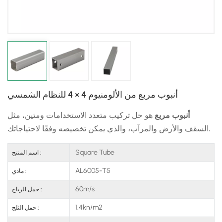
日本語
한국의
أنبوب مربع من الألومنيوم 4 × 4 للنظام الشمسي
أنبوب مربع
هو حل تركيب متعدد الاستخدامات ومتين، مثل
السقف والأرض والمرآب، والذي يمكن تخصيصه وفقًا لاحتياجاتك.
Square Tube
اسم المنتج :
AL6005-T5
مادي :
60m/s
حمل الرياح :
1.4kn/m2
حمل الثلج :