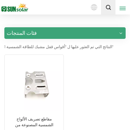
العربية
إقتبس
فئات المنتجات
English
1 النتائج التي تم العثور عليها ل "أقواس قفل مشبك للطاقة الشمسية"
Deutsch
русский
italiano
español
português
Nederlands
مقاطع تصريف الألواح
الشمسية المصنوعة من
العربية