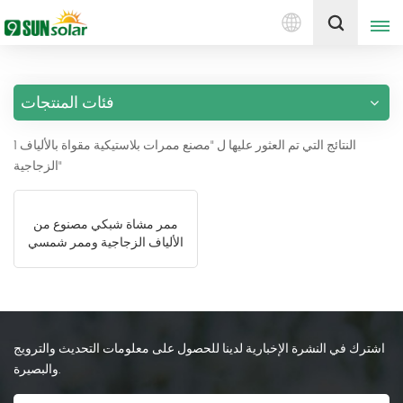
العربية
إقتبس
فئات المنتجات
English
1 النتائج التي تم العثور عليها ل "مصنع ممرات بلاستيكية مقواة بالألياف
Deutsch
الزجاجية"
русский
ممر مشاة شبكي مصنوع من
italiano
الألياف الزجاجية وممر شمسي
مصنوع من البلاستيك المقوى
español
بألياف الزجاج
português
اشترك في النشرة الإخبارية لدينا للحصول على معلومات التحديث والترويج
Nederlands
والبصيرة.
العربية