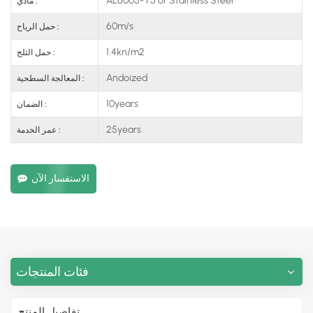
مادي :
60m/s
حمل الرياح :
1.4kn/m2
حمل الثلج :
Andoized
المعالجة السطحية :
10years
الضمان :
25years
عمر الخدمة :
الاستفسار الآن
فئات المنتجات
تفاصيل المنتج