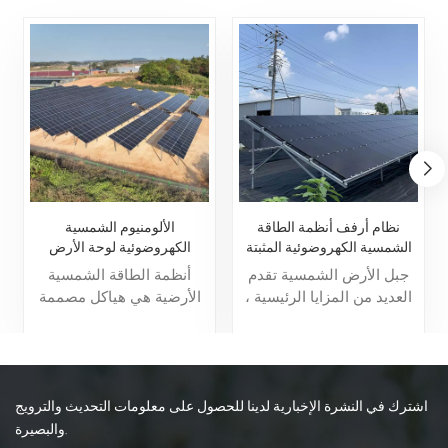
نظام أرفف أنظمة الطاقة
الألومنيوم الشمسية
الشمسية الكهروضوئية المثبتة
الكهروضوئية لوحة الأرض
على الأرض
تصاعد نظام هيكل الأرفف
جبل الأرض الشمسية تقدم
أنظمة الطاقة الشمسية
العديد من المزايا الرئيسية ،
الأرضية هي هياكل مصممة
بما في ذلك القدرة على
لدعم الألواح الشمسية
توليد كميات كبيرة من
المثبتة على الأرض. إنها توفر
الطاقة النظيفة والمتجددة ،
أساسًا مستقرًا، مما يؤدي
وتقليل الاعتماد على الوقود
إلى تحسين زاوية واتجاه
الأحفوري وخفض انبعاثات
الألواح لتحقيق أقصى قدر
اشترك في النشرة الإخبارية لدينا للحصول على معلومات التحديث والترويج
الكربون. إنها قابلة للتطوير
من إنتاج الطاقة. تتميز هذه
والبصيرة.