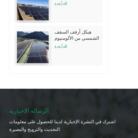
نظام الأرفف
اقرأ مرو
هيكل أرفف السقف
الشمسي من الألومنيوم
لتركيبات سقف القصدير
اقرأ مرو
الرساله الاخباريه
اشترك في النشرة الإخبارية لدينا للحصول على معلومات
التحديث والترويج والبصيرة.