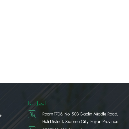
اتصل بنا
Room 1706, No. 503 Gaolin Middle Road,
خ
Huli District, Xiamen City, Fujian Province