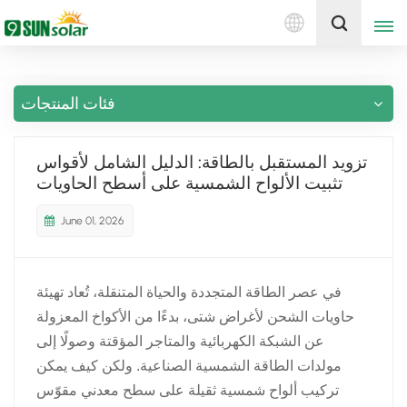
العربية
إقتبس
فئات المنتجات
English
Deutsch
تزويد المستقبل بالطاقة: الدليل الشامل لأقواس
تثبيت الألواح الشمسية على أسطح الحاويات
русский
June 01, 2026
italiano
español
في عصر الطاقة المتجددة والحياة المتنقلة، تُعاد تهيئة
português
حاويات الشحن لأغراض شتى، بدءًا من الأكواخ المعزولة
عن الشبكة الكهربائية والمتاجر المؤقتة وصولًا إلى
Nederlands
مولدات الطاقة الشمسية الصناعية. ولكن كيف يمكن
تركيب ألواح شمسية ثقيلة على سطح معدني مقوّس
العربية