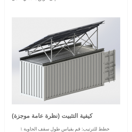
كيفية التثبيت (نظرة عامة موجزة)
خطط للترتيب: قم بقياس طول سقف الحاوية