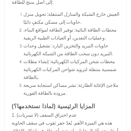
إلى أصل منتج للطاقة:
العيش خارج الشبكة والمنازل المتنقلة: تحويل منزل
حاويات إلى مسكن مكتفٍ ذاتيًا.
محطات الطاقة النائية: توفير الطاقة لمواقع البناء،
وعمليات التعدين، أو العيادات الطبية الريفية.
حاويات التبريد والتخزين البارد: تشغيل وحدات
التبريد دون سحب الطاقة من الشبكة الكهربائية.
محطات شحن المركبات الكهربائية: إنشاء مظلات
شمسية متنقلة لتزويد شواحن المركبات الكهربائية
بالطاقة.
ملاجئ الإغاثة الطارئة: نشر مساكن استجابة سريعة
مزودة بالطاقة الفورية.
المزايا الرئيسية (لماذا نستخدمها؟)
1. عدم اختراق السقف (لا تسربات)
هذه هي الميزة الأهم. يُعدّ حفر ثقوب في سقف الحاوية
أمرًا محفوفًا بالمخاطر، إذ يؤدي أي خلل في إحكام الإغلاق