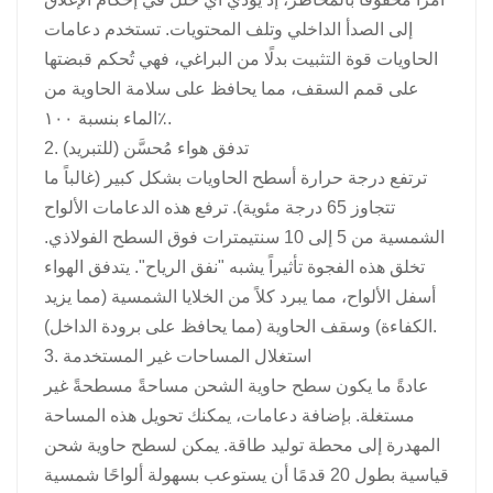
إلى الصدأ الداخلي وتلف المحتويات. تستخدم دعامات
الحاويات قوة التثبيت بدلًا من البراغي، فهي تُحكم قبضتها
على قمم السقف، مما يحافظ على سلامة الحاوية من
الماء بنسبة ١٠٠٪.
2. تدفق هواء مُحسَّن (للتبريد)
ترتفع درجة حرارة أسطح الحاويات بشكل كبير (غالباً ما
تتجاوز 65 درجة مئوية). ترفع هذه الدعامات الألواح
الشمسية من 5 إلى 10 سنتيمترات فوق السطح الفولاذي.
تخلق هذه الفجوة تأثيراً يشبه "نفق الرياح". يتدفق الهواء
أسفل الألواح، مما يبرد كلاً من الخلايا الشمسية (مما يزيد
الكفاءة) وسقف الحاوية (مما يحافظ على برودة الداخل).
3. استغلال المساحات غير المستخدمة
عادةً ما يكون سطح حاوية الشحن مساحةً مسطحةً غير
مستغلة. بإضافة دعامات، يمكنك تحويل هذه المساحة
المهدرة إلى محطة توليد طاقة. يمكن لسطح حاوية شحن
قياسية بطول 20 قدمًا أن يستوعب بسهولة ألواحًا شمسية