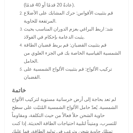
(عادةً 20 قدمًا أو 40 قدمًا).
قم بتثبيت الأقواس: حرك المشابك على الأضلاع
المرتفعة للحاوية.
شد: اربط البراغي بعزم الدوران المناسب بحيث
يثبت الدعامة بإحكام في الفولاذ.
قم بتثبيت القضبان: قم بربط قضبان الطاقة
الشمسية القياسية الخاصة بك في الجزء العلوي من
الحامل.
تركيب الألواح: قم بتثبيت الألواح الشمسية على
القضبان.
خاتمة
لم تعد بحاجة إلى أرض خرسانية مستوية لتركيب الألواح
الشمسية. يُعدّ حامل الألواح الشمسية المُثبّت على سطح
حاوية الشحن حلاً فعالاً من حيث التكلفة، ومقاوماً
للتسرب، ومتيناً لتلبية احتياجات الطاقة الحديثة. إذا كنت
تمتلك حاوية شحن وترغب في توليد الطاقة، فما عليك