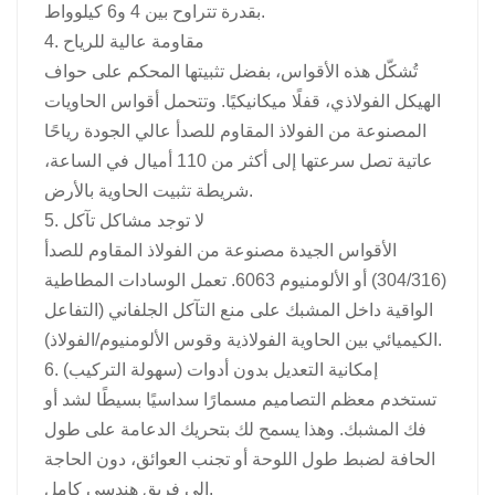
بقدرة تتراوح بين 4 و6 كيلوواط.
4. مقاومة عالية للرياح
تُشكّل هذه الأقواس، بفضل تثبيتها المحكم على حواف
الهيكل الفولاذي، قفلًا ميكانيكيًا. وتتحمل أقواس الحاويات
المصنوعة من الفولاذ المقاوم للصدأ عالي الجودة رياحًا
عاتية تصل سرعتها إلى أكثر من 110 أميال في الساعة،
شريطة تثبيت الحاوية بالأرض.
5. لا توجد مشاكل تآكل
الأقواس الجيدة مصنوعة من الفولاذ المقاوم للصدأ
(304/316) أو الألومنيوم 6063. تعمل الوسادات المطاطية
الواقية داخل المشبك على منع التآكل الجلفاني (التفاعل
الكيميائي بين الحاوية الفولاذية وقوس الألومنيوم/الفولاذ).
6. إمكانية التعديل بدون أدوات (سهولة التركيب)
تستخدم معظم التصاميم مسمارًا سداسيًا بسيطًا لشد أو
فك المشبك. وهذا يسمح لك بتحريك الدعامة على طول
الحافة لضبط طول اللوحة أو تجنب العوائق، دون الحاجة
إلى فريق هندسي كامل.