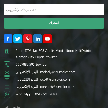
لزيادة امتصاص أشعة
ألواحًا كهروضوئية لتقليل
الشمس والاحتفاظ بالحرارة.
الاعتماد على مصادر الطاقة
تتضمن بعض الدفيئات
الخارجية.
الشمسية أيضًا أنظمة نشطة
مثل الألواح الشمسية أو
الكتلة الحرارية (مثل براميل
الماء أو الحجر) لتخزين
الحرارة وتوزيعها. هذا النهج
المستدام يقلل من الاعتماد
على مصادر الطاقة الخارجية
Room 1706, No. 503 Gaolin Middle Road, Huli District,
، مما يجعله حلاً مناسبًا للبيئة
Xiamen City, Fujian Province
للحدائق على مدار السنة
تل : +86 592 5507880
وإنتاج المحاصيل وكفاءة
الطاقة. تعد الدفيئات
البريد الإلكتروني : melody@9sunsolar.com
الشمسية مثالية لتوسيع
البريد الإلكتروني : exp@9sunsolar.com
المواسم المتنامية وتعزيز
البريد الإلكتروني : connie@9sunsolar.com
الاكتفاء الذاتي.
WhatsApp : +8613599517330
المدونة
|
خبر