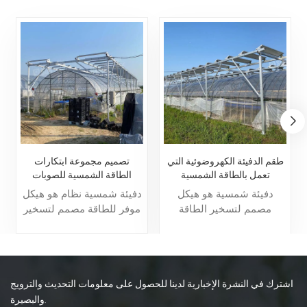
طقم الدفيئة الكهروضوئية التي
تصميم مجموعة ابتكارات
تعمل بالطاقة الشمسية
الطاقة الشمسية للصوبات
الزراعية لنظام الطاقة الشمسية
دفيئة شمسية هو هيكل
دفيئة شمسية نظام هو هيكل
الكهروضوئية
مصمم لتسخير الطاقة
موفر للطاقة مصمم لتسخير
الشمسية للنباتات المتنامية ،
ضوء الشمس لنمو النباتات
حتى في المناخات الباردة.
مع الحفاظ على مستويات
يستخدم مبادئ التصميم
مثالية من درجة الحرارة
الشمسي السلبي ، مثل اتجاه
والرطوبة. غالبًا ما يتضمن
المواجهة الجنوبية والجدران
تصميمًا للطاقة الشمسية
اشترك في النشرة الإخبارية لدينا للحصول على معلومات التحديث والترويج
المعزولة والزجاج الشفاف ،
السلبية، وكتلة حرارية، وأحيانًا
والبصيرة.