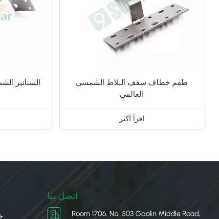
طقم خطاف سقف البلاط الشمسي
السنانير الشم
العالمي
اقرأ أكثر
اتصل بنا
Room 1706, No. 503 Gaolin Middle Road,
خ