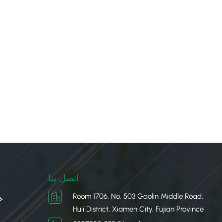
اتصل بنا
Room 1706, No. 503 Gaolin Middle Road,
خ
Huli District, Xiamen City, Fujian Province