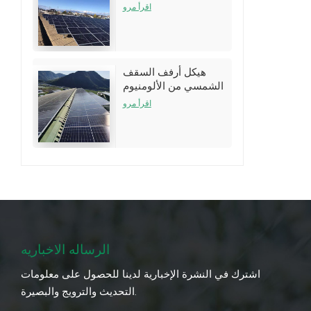
نظام الأرفف
اقرأ مرو
هيكل أرفف السقف
الشمسي من الألومنيوم
لتركيبات سقف القصدير
اقرأ مرو
الرساله الاخباريه
اشترك في النشرة الإخبارية لدينا للحصول على معلومات
التحديث والترويج والبصيرة.