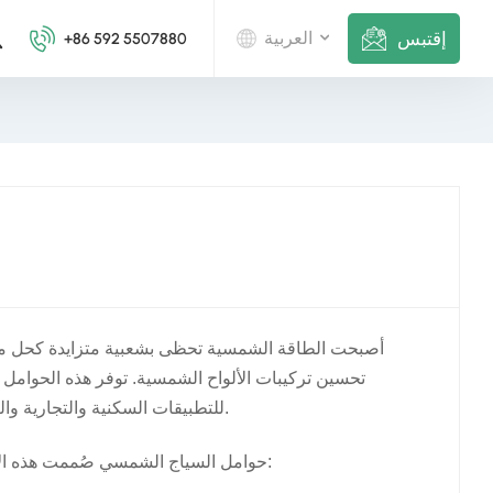
إقتبس
العربية
+86 592 5507880
English
Deutsch
русский
italiano
español
أصبحت الطاقة الشمسية تحظى بشعبية متزايدة كحل م
português
تحسين تركيبات الألواح الشمسية. توفر هذه الحوامل ط
للتطبيقات السكنية والتجارية والزراعية. في هذه المدونة، سنستكشف هيكل ومزايا حوامل الأسوار الشمسية.
Nederlands
صُممت هذه الأسقف لتكون متينة وسهلة التركيب. إليك تفصيل لمكوناتها الهيكلية الرئيسية:
حوامل السياج الشمسي
العربية