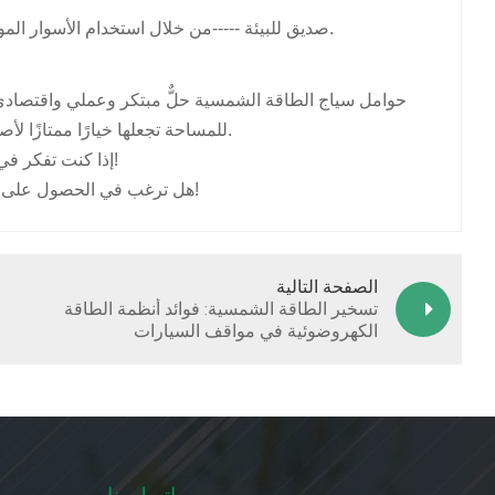
صديق للبيئة -----من خلال استخدام الأسوار الموجودة، فإنهم يقللون من هدر المواد ويدعمون حلول الطاقة المستدامة.
حوامل سياج الطاقة الشمسية حلٌّ مبتكر وعملي واقتصادي لت
للمساحة تجعلها خيارًا ممتازًا لأصحاب المنازل والشركات الذين يتطلعون إلى تسخير الطاقة الشمسية بكفاءة.
إذا كنت تفكر في تركيب لوحة شمسية، فإن حامل السياج الشمسي قد يكون الحل الأمثل لك!
هل ترغب في الحصول على توصيات بشأن أفضل حوامل سياج الطاقة الشمسية المتوفرة؟ شاركنا رأيك!
الصفحة التالية
تسخير الطاقة الشمسية: فوائد أنظمة الطاقة
الكهروضوئية في مواقف السيارات