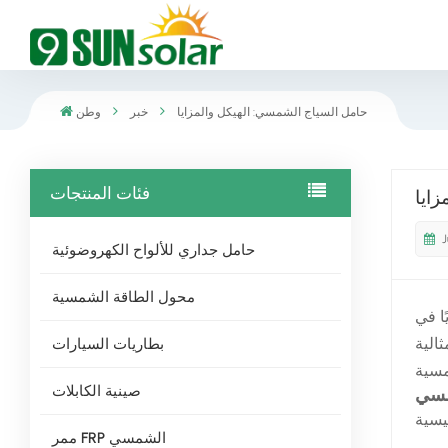
حامل السياج الشمسي: الهيكل والمزايا
خبر
وطن
فئات المنتجات
ايا
J
حامل جداري للألواح الكهروضوئية
محول الطاقة الشمسية
ا في
بطاريات السيارات
الية
صينية الكابلات
مسي
ممر FRP الشمسي