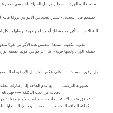
مادة عالية الجودة - معظم حوامل السياج الشمسي مصنوعة من ا
日本語
تصميم قابل للتعديل - تتميز العديد من الأقواس بزوايا قابل
한국의
آلية التثبيت - تأتي مع مشابك أو مسامير قوية لربطها بشكل آم
ثقوب مثقوبة مسبقًا - تتضمن هذه الأقواس ثقوبًا مثقوبة مسبقًا لسهولة تركيب الألواح الشمسية، مما يقلل من وقت التثبيت.
خفيفة الوزن ولكنها قوية - على الرغم من كونها خفيفة الوزن، إلا أنها مصممة لتحمل الرياح والأمطار والثلوج، مما يضمن الاستقرار.
حل توفير المساحة -----على عكس الحوامل الأرضية أو السقفية
سهولة التركيب ----- مع عدم الحاجة إلى إطارات معقدة، يمكن تركيب هذه الأقواس بسرعة وبدون مساعدة من المتخصصين.
فعالة من حيث التكلفة ----- فهي تلغي الحاجة إلى هياكل التثبيت الإضافية، مما يجعلها خيارًا صديقًا للميزانية.
توافق متعدد الاستخدامات ----- مناسب لأنواع مختلفة من الأسوار وأحجام الألواح الشمسية، مما يوفر المرونة لإعدادات مختلفة.
كفاءة الطاقة المحسنة -----تضمن ميزة الإمالة القابل