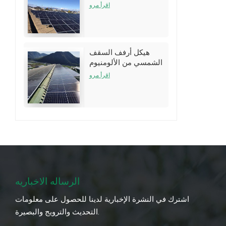
نظام الأرفف
اقرأ مرو
هيكل أرفف السقف
الشمسي من الألومنيوم
لتركيبات سقف القصدير
اقرأ مرو
الرساله الاخباريه
اشترك في النشرة الإخبارية لدينا للحصول على معلومات
التحديث والترويج والبصيرة.