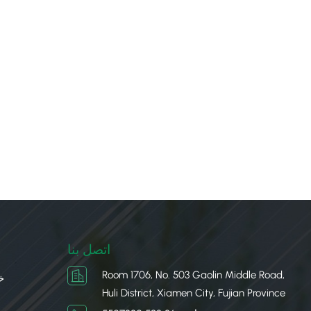
اتصل بنا
Room 1706, No. 503 Gaolin Middle Road,
خ
Huli District, Xiamen City, Fujian Province