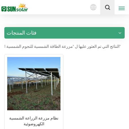
العربية
إقتبس
فئات المنتجات
English
1 النتائج التي تم العثور عليها ل "مزرعة الطاقة الشمسية للنجوم الشمسية"
Deutsch
русский
italiano
español
português
Nederlands
نظام مزرعة الزراعة الشمسية
الكهروضوئية
العربية