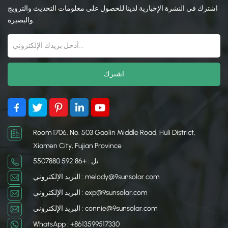
الطاقة الأمثل. إنه مصمم
حاسمًا في تحسين أداء
اشترك في النشرة الإخبارية لدينا للحصول على معلومات التحديث والترويج
ليكون متوافقًا مع مختلف
ومتانة أنظمة الطاقة
والبصيرة.
مواد التسقيف ويوفر أساسًا
الشمسية من خلال توفير
متينًا مقاومًا للطقس
هيكل دعم موثوق ومقاوم
للتركيبات الشمسية.
للطقس.
Room 1706, No. 503 Gaolin Middle Road, Huli District,
Xiamen City, Fujian Province
تل : +86 592 5507880
البريد الإلكتروني : melody@9sunsolar.com
البريد الإلكتروني : exp@9sunsolar.com
البريد الإلكتروني : connie@9sunsolar.com
WhatsApp : +8613599517330