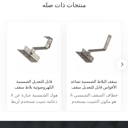
منتجات ذات صله
سقف البلاط الشمسية تصاعد
قابل للتعديل الشمسية
الأقواس قابل للتعديل سقف
الكهروضوئية بلاط سقف
هوك
السنانير لجبل السقف الشمسي
A خطاف السقف الشمسي
A هوك الشمسية عبارة عن
هو مكون التثبيت يستخدم
دعامة تثبيت تستخدم لربط
لربط الألواح الشمسية بشكل
الألواح الشمسية بشكل آمن
آمن على أسطح المنازل ،
بأنواع الأسطح المختلفة، مما
مما يضمن الاستقرار
يضمن المحاذاة والاستقرار
والمواءمة المناسبة لالتقاط
المناسبين. إنه يلعب دورًا