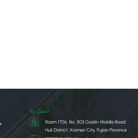
اتصل بنا
Room 1706, No. 503 Gaolin Middle Road,
خ
Huli District, Xiamen City, Fujian Province