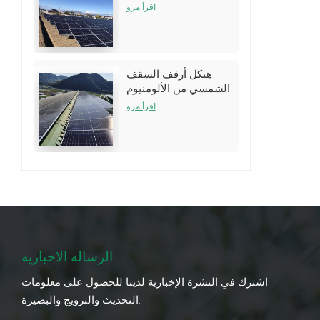
نظام الأرفف
اقرأ مرو
هيكل أرفف السقف
الشمسي من الألومنيوم
لتركيبات سقف القصدير
اقرأ مرو
الرساله الاخباريه
اشترك في النشرة الإخبارية لدينا للحصول على معلومات
التحديث والترويج والبصيرة.