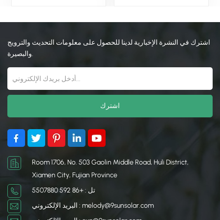
الألواح الشمسية ، مصممة
لأنظمة تركيب الألواح
خصيصًا لتأمين القضبان
الشمسية، وهو مصمم
الشمسية لأسطح المنازل.
خصيصًا لتأمين قضبان الطاقة
الشمسية على أسطح
اشترك في النشرة الإخبارية لدينا للحصول على معلومات التحديث والترويج
المنازل.
والبصيرة.
Room 1706, No. 503 Gaolin Middle Road, Huli District,
Xiamen City, Fujian Province
تل : +86 592 5507880
البريد الإلكتروني : melody@9sunsolar.com