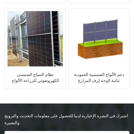
الشمسية والأرض
الألومنيوم للبناء
日本語
한국의
دعم الألواح الشمسية العمودية
نظام السياج الشمسي
ثنائية الوجه لرف المزارع
الكهروضوئي للزراعة الألواح
الشمسية
ثنائية الوجه العمودي Agri-PV
اشترك في النشرة الإخبارية لدينا للحصول على معلومات التحديث والترويج
والبصيرة.