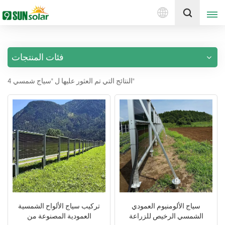
العربية
إقتبس
فئات المنتجات
English
4 النتائج التي تم العثور عليها ل "سياج شمسي"
Deutsch
русский
italiano
español
português
Nederlands
سياج الألومنيوم العمودي
تركيب سياج الألواح الشمسية
الشمسي الرخيص للزراعة
العمودية المصنوعة من
العربية