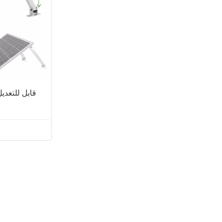
日本語
한국의
قابل للتعد