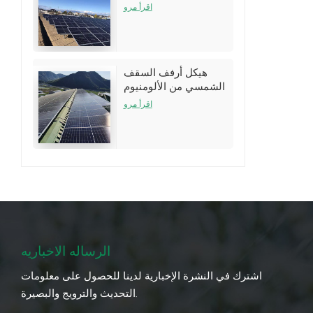
نظام الأرفف
اقرأ مرو
هيكل أرفف السقف
الشمسي من الألومنيوم
لتركيبات سقف القصدير
اقرأ مرو
الرساله الاخباريه
اشترك في النشرة الإخبارية لدينا للحصول على معلومات
التحديث والترويج والبصيرة.