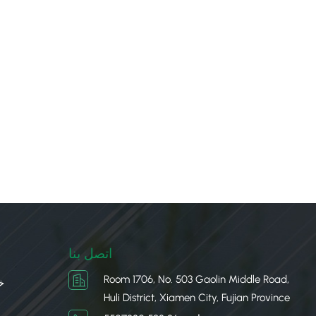
اتصل بنا
Room 1706, No. 503 Gaolin Middle Road,
خ
Huli District, Xiamen City, Fujian Province