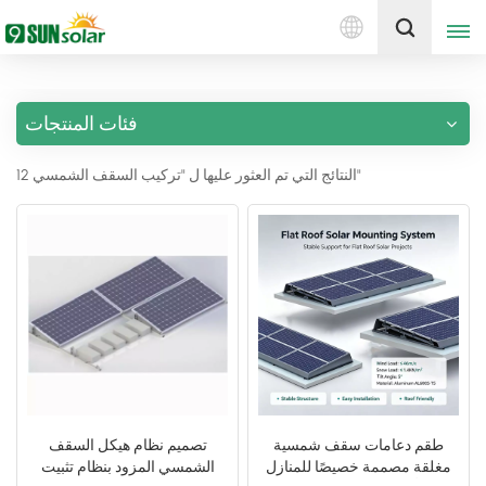
العربية
إقتبس
فئات المنتجات
English
12 النتائج التي تم العثور عليها ل "تركيب السقف الشمسي"
Deutsch
русский
italiano
español
português
Nederlands
طقم دعامات سقف شمسية
تصميم نظام هيكل السقف
مغلقة مصممة خصيصًا للمنازل
الشمسي المزود بنظام تثبيت
العربية