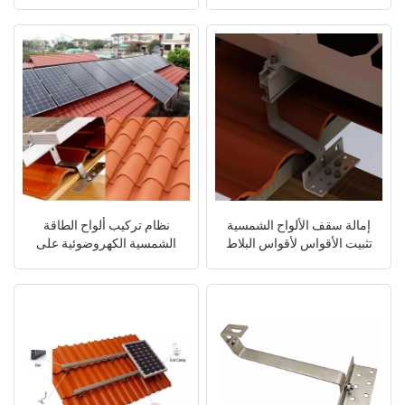
أو المنشآت التجارية
الألواح الشمسية
日本語
한국의
إمالة سقف الألواح الشمسية
نظام تركيب ألواح الطاقة
تثبيت الأقواس لأقواس البلاط
الشمسية الكهروضوئية على
أسطح المنازل أو المنشآت
التجارية