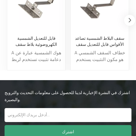
سقف البلاط الشمسية تصاعد
قابل للتعديل الشمسية
الأقواس قابل للتعديل سقف
الكهروضوئية بلاط سقف
هوك
السنانير لجبل السقف الشمسي
A خطاف السقف الشمسي
A هوك الشمسية عبارة عن
هو مكون التثبيت يستخدم
دعامة تثبيت تستخدم لربط
لربط الألواح الشمسية بشكل
الألواح الشمسية بشكل آمن
آمن على أسطح المنازل ،
بأنواع الأسطح المختلفة، مما
مما يضمن الاستقرار
يضمن المحاذاة والاستقرار
والمواءمة المناسبة لالتقاط
المناسبين. إنه يلعب دورًا
الطاقة الأمثل. إنه مصمم
حاسمًا في تحسين أداء
اشترك في النشرة الإخبارية لدينا للحصول على معلومات التحديث والترويج
ليكون متوافقًا مع مختلف
ومتانة أنظمة الطاقة
والبصيرة.
مواد التسقيف ويوفر أساسًا
الشمسية من خلال توفير
متينًا مقاومًا للطقس
هيكل دعم موثوق ومقاوم
للتركيبات الشمسية.
للطقس.